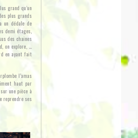
plus grand qu’un
 des plus grands
y a un dédale de
les demi étages,
sus des chaines
d, on explore, …
rd en ayant fait
urplombe l’amas
aiment haut par
 sur une pièce à
de reprendre ses