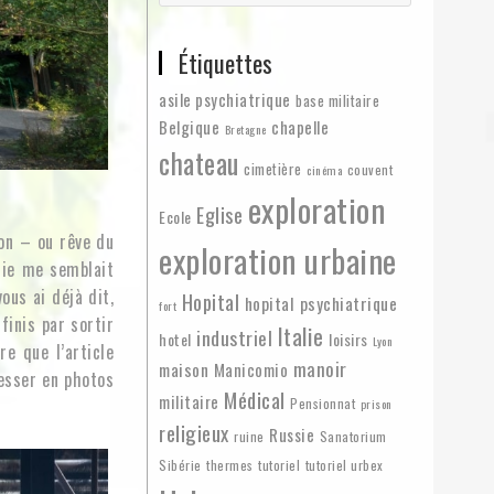
Étiquettes
asile psychiatrique
base militaire
Belgique
chapelle
Bretagne
chateau
cimetière
couvent
cinéma
exploration
Eglise
Ecole
bon – ou rêve du
exploration urbaine
rie me semblait
ous ai déjà dit,
Hopital
hopital psychiatrique
fort
finis par sortir
Italie
industriel
hotel
loisirs
Lyon
re que l’article
manoir
maison
Manicomio
resser en photos
Médical
militaire
Pensionnat
prison
religieux
Russie
ruine
Sanatorium
Sibérie
thermes
tutoriel
tutoriel urbex