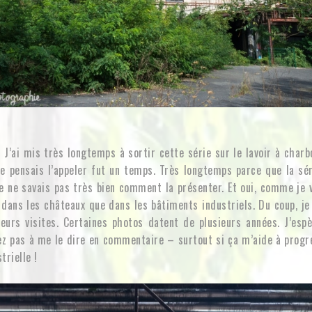
. J’ai mis très longtemps à sortir cette série sur le lavoir à char
e pensais l’appeler fut un temps. Très longtemps parce que la sé
je ne savais pas très bien comment la présenter. Et oui, comme je v
e dans les châteaux que dans les bâtiments industriels. Du coup, je 
ieurs visites. Certaines photos datent de plusieurs années. J’espè
tez pas à me le dire en commentaire – surtout si ça m’aide à prog
trielle !