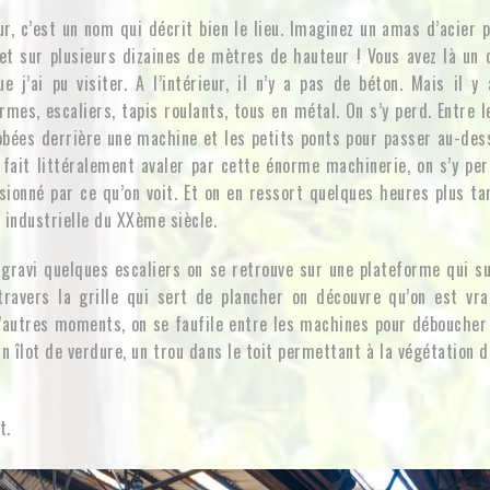
eur, c’est un nom qui décrit bien le lieu. Imaginez un amas d’acier 
 et sur plusieurs dizaines de mètres de hauteur ! Vous avez là un
ue j’ai pu visiter. A l’intérieur, il n’y a pas de béton. Mais il 
ormes, escaliers, tapis roulants, tous en métal. On s’y perd. Entre 
obées derrière une machine et les petits ponts pour passer au-des
fait littéralement avaler par cette énorme machinerie, on s’y per
sionné par ce qu’on voit. Et on en ressort quelques heures plus ta
 industrielle du XXème siècle.
 gravi quelques escaliers on se retrouve sur une plateforme qui s
ravers la grille qui sert de plancher on découvre qu’on est vr
d’autres moments, on se faufile entre les machines pour déboucher
un îlot de verdure, un trou dans le toit permettant à la végétation 
t.