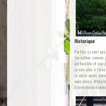
Historique
Parfois ça veut pas
ferrailleur comme j
perfectible et que 
je suis plus à l’ais
la série après plus
vous plaira. N’hési
d’architecture indus