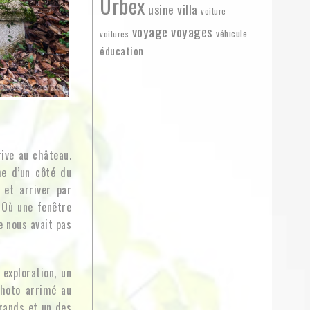
Urbex
usine
villa
voiture
voyage
voyages
véhicule
voitures
éducation
rive au château.
he d’un côté du
 et arriver par
 Où une fenêtre
e nous avait pas
exploration, un
photo arrimé au
grands et un des