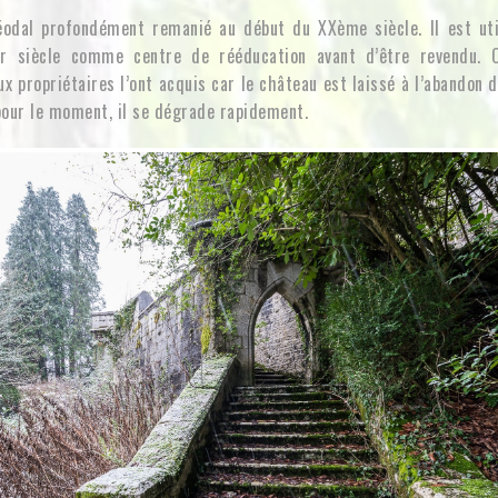
éodal profondément remanié au début du XXème siècle. Il est uti
er siècle comme centre de rééducation avant d’être revendu.
x propriétaires l’ont acquis car le château est laissé à l’abandon d
pour le moment, il se dégrade rapidement.