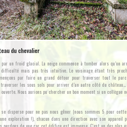
teau du chevalier
r, par un froid glacial. La neige commence à tomber alors qu’on ar
difficulté mais pas très intuitive. Le voisinage étant très proc
ençons par faire un grand détour pour traverser tout le parc
 traverser les sous sols pour arriver d’un autre côté du château…
 ouverte. Nous aurions pu chercher un bon moment si un collègue n
n se disperse pour ne pas nous gêner (nous sommes 5 pour cette 
une exploration !), chacun dans une direction avec son appareil 
us perdons de vue car cet édifice est immense. C’est un des plus 