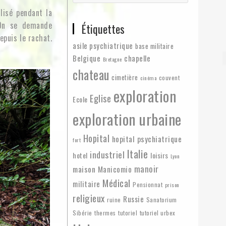
lisé pendant la
 On se demande
Étiquettes
epuis le rachat.
asile psychiatrique
base militaire
Belgique
chapelle
Bretagne
chateau
cimetière
couvent
cinéma
exploration
Eglise
Ecole
exploration urbaine
Hopital
hopital psychiatrique
fort
Italie
industriel
hotel
loisirs
Lyon
manoir
maison
Manicomio
Médical
militaire
Pensionnat
prison
religieux
Russie
ruine
Sanatorium
Sibérie
thermes
tutoriel
tutoriel urbex