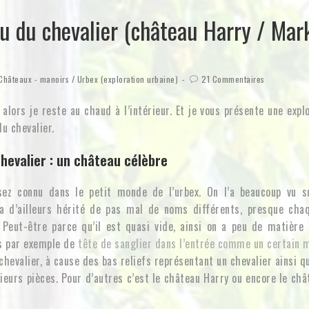
u du chevalier (château Harry / Mar
Châteaux - manoirs
/
Urbex (exploration urbaine)
21 Commentaires
, alors je reste au chaud à l’intérieur. Et je vous présente une expl
du chevalier.
hevalier : un château célèbre
ez connu dans le petit monde de l’urbex. On l’a beaucoup vu s
 a d’ailleurs hérité de pas mal de noms différents, presque cha
 Peut-être parce qu’il est quasi vide, ainsi on a peu de matière
as par exemple de
tête de sanglier dans l’entrée comme un certain 
chevalier, à cause des bas reliefs représentant un chevalier ainsi q
ieurs pièces. Pour d’autres c’est le château Harry ou encore le ch