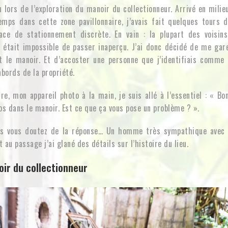
un lors de l’exploration du manoir du collectionneur. Arrivé en mili
emps dans cette zone pavillonnaire, j’avais fait quelques tours d
ace de stationnement discrète. En vain : la plupart des voisins
l était impossible de passer inaperçu. J’ai donc décidé de me gare
t le manoir. Et d’accoster une personne que j’identifiais comme 
abords de la propriété.
re, mon appareil photo à la main, je suis allé à l’essentiel : « Bo
os dans le manoir. Est ce que ça vous pose un problème ? ».
us vous doutez de la réponse… Un homme très sympathique avec q
 au passage j’ai glané des détails sur l’histoire du lieu.
oir du collectionneur