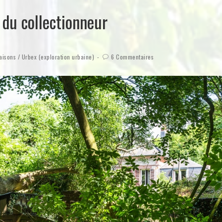
 du collectionneur
aisons
/
Urbex (exploration urbaine)
6 Commentaires