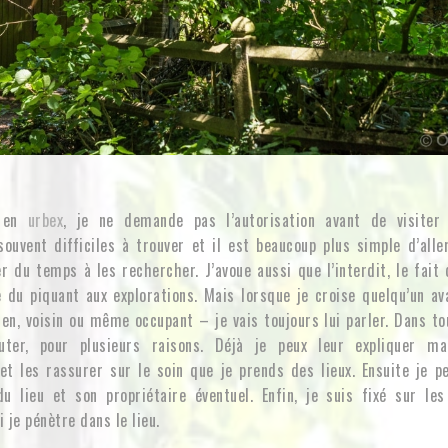
e en
urbex
, je ne demande pas l’autorisation avant de visiter 
souvent difficiles à trouver et il est beaucoup plus simple d’alle
r du temps à les rechercher. J’avoue aussi que l’interdit, le fait
e du piquant aux explorations. Mais lorsque je croise quelqu’un a
ien, voisin ou même occupant – je vais toujours lui parler. Dans to
uter, pour plusieurs raisons. Déjà je peux leur expliquer 
t les rassurer sur le soin que je prends des lieux. Ensuite je pe
du lieu et son propriétaire éventuel. Enfin, je suis fixé sur les
i je pénètre dans le lieu.