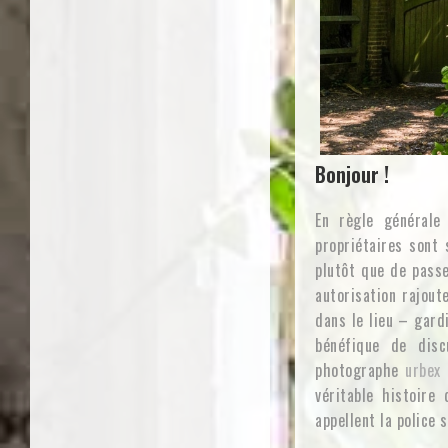
Bonjour !
En règle général
propriétaires sont 
plutôt que de passe
autorisation rajout
dans le lieu – gard
bénéfique de disc
photographe
urbex
e
véritable histoire 
appellent la police s