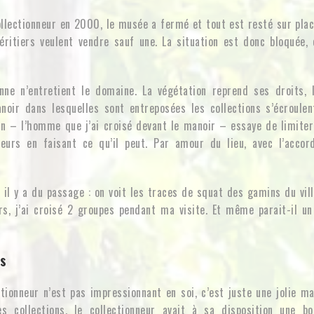
llectionneur en 2000, le musée a fermé et tout est resté sur plac
éritiers veulent vendre sauf une. La situation est donc bloquée, 
nne n’entretient le domaine. La végétation reprend ses droits,
oir dans lesquelles sont entreposées les collections s’écroulen
n – l’homme que j’ai croisé devant le manoir – essaye de limiter
eurs en faisant ce qu’il peut. Par amour du lieu, avec l’accor
t il y a du passage : on voit les traces de squat des gamins du vil
rs, j’ai croisé 2 groupes pendant ma visite. Et même parait-il un
!
s
tionneur n’est pas impressionnant en soi, c’est juste une jolie m
s collections, le collectionneur avait à sa disposition une b