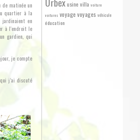
Urbex
usine
villa
eu de matinée un
voiture
u quartier à la
voyage
voyages
véhicule
voitures
 jardinaient en
éducation
r à l’endroit le
un gardien, qui
njour, je compte
ui j’ai discuté