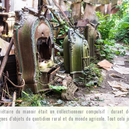
priétaire du manoir était un collectionneur compulsif : durant d
es d’objets du quotidien rural et du monde agricole. Tout cela ju