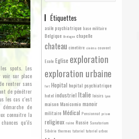
Étiquettes
asile psychiatrique
base militaire
Belgique
chapelle
Bretagne
chateau
cimetière
couvent
cinéma
exploration
Eglise
Ecole
les spots. Les
exploration urbaine
r voir sur place
 de rentrer sans
Hopital
hopital psychiatrique
fort
vant de pénétrer
Italie
industriel
hotel
loisirs
Lyon
us les cas c’est
manoir
maison
Manicomio
ma démarche de
Médical
militaire
Pensionnat
ux connaitre la
prison
religieux
 chances qu’ils
Russie
ruine
Sanatorium
Sibérie
thermes
tutoriel
tutoriel urbex