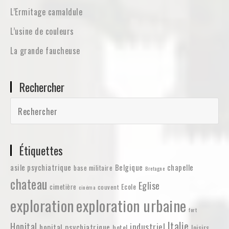
L’Ermitage camaldule
L’usine de couleurs
La grande faucheuse
Rechercher
Étiquettes
asile psychiatrique
Belgique
chapelle
base militaire
Bretagne
chateau
Eglise
Ecole
cimetière
couvent
cinéma
exploration
exploration urbaine
fort
Italie
Hopital
industriel
hopital psychiatrique
hotel
loisirs