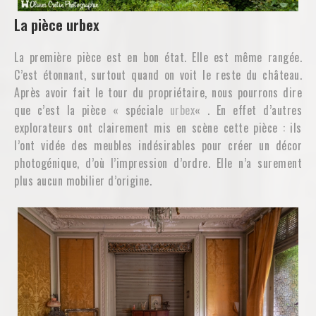
La pièce urbex
La première pièce est en bon état. Elle est même rangée.
C’est étonnant, surtout quand on voit le reste du château.
Après avoir fait le tour du propriétaire, nous pourrons dire
que c’est la pièce « spéciale
urbex
« . En effet d’autres
explorateurs ont clairement mis en scène cette pièce : ils
l’ont vidée des meubles indésirables pour créer un décor
photogénique, d’où l’impression d’ordre. Elle n’a surement
plus aucun mobilier d’origine.