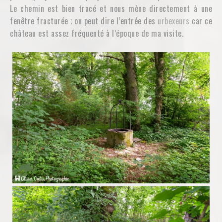
Le chemin est bien tracé et nous mène directement à une
fenêtre fracturée ; on peut dire l’entrée des
urbexeurs
car ce
château est assez fréquenté à l’époque de ma visite.