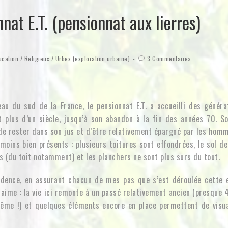
nat E.T. (pensionnat aux lierres)
ucation
/
Religieux
/
Urbex (exploration urbaine)
3 Commentaires
u du sud de la France, le pensionnat E.T. a accueilli des générat
t plus d’un siècle, jusqu’à son abandon à la fin des années 70. 
 de rester dans son jus et d’être relativement épargné par les hom
oins bien présents : plusieurs toitures sont effondrées, le sol de
s (du toit notamment) et les planchers ne sont plus surs du tout.
udence, en assurant chacun de mes pas que s’est déroulée cette e
 aime : la vie ici remonte à un passé relativement ancien (presque 
me !) et quelques éléments encore en place permettent de visual