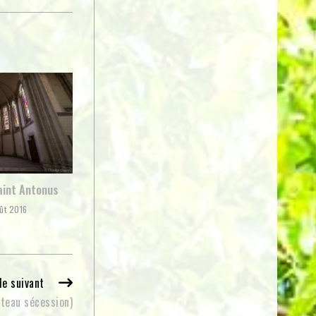
aint Antonus
ût 2016
le suivant
âteau sécession)