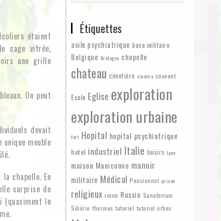
Étiquettes
coliers étaient
asile psychiatrique
base militaire
e cage vitrée,
Belgique
chapelle
Bretagne
oirs une grille
chateau
cimetière
couvent
cinéma
exploration
bleaux. On peut
Eglise
Ecole
exploration urbaine
ividuels devait
Hopital
hopital psychiatrique
fort
un unique meuble
Italie
industriel
hotel
loisirs
lé.
Lyon
manoir
maison
Manicomio
 la chapelle. En
Médical
militaire
Pensionnat
prison
elle surprise de
religieux
Russie
ruine
Sanatorium
i (quasiment le
Sibérie
thermes
tutoriel
tutoriel urbex
gme.