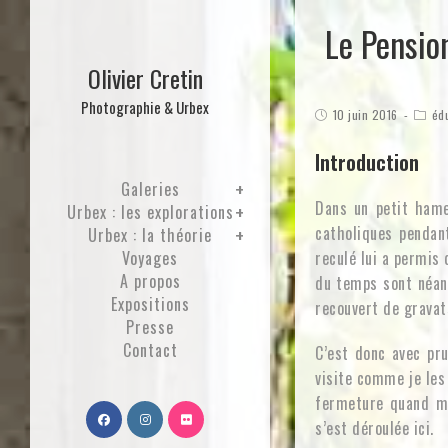
Le Pension
Olivier Cretin
Photographie & Urbex
10 juin 2016
éd
Introduction
Galeries
Dans un petit hamea
Urbex : les explorations
catholiques pendan
Urbex : la théorie
Voyages
reculé lui a permis
A propos
du temps sont néanm
Expositions
recouvert de gravat
Presse
Contact
C’est donc avec pr
visite comme je les
fermeture quand mê
s’est déroulée ici.