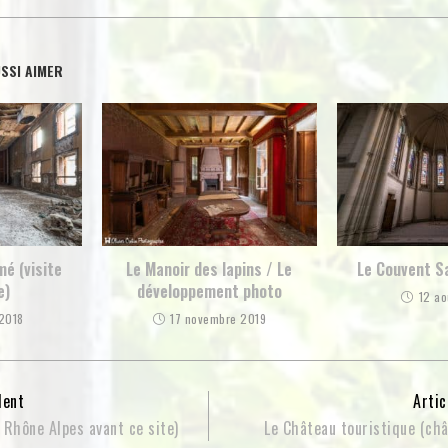
SSI AIMER
é (visite
Le Manoir des lapins / Le
Le Couvent S
e)
développement photo
12 ao
 2018
17 novembre 2019
dent
Artic
 Rhône Alpes avant ce site)
Le Château touristique (ch