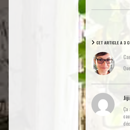
suite
CET ARTICLE A 3 
Ca
Que
Jiji
Ça 
cau
déc