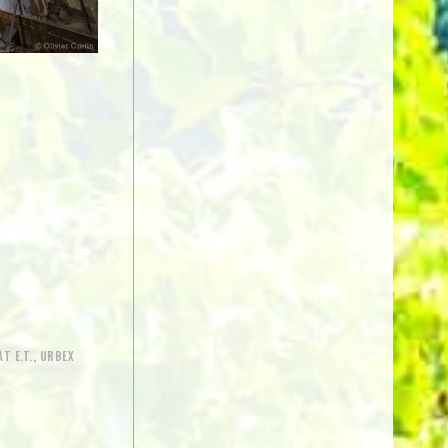
T E.T.
,
URBEX