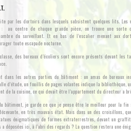
T.
te par les dortoirs dans lesquels subsistent quelques lits. Les é
s : au centre de chaque grande pièce, on trouve une sorte d
ambre du surveillant. Et en bas de l’escalier menant aux dort
urager toute escapade nocturne.
classe, des bureaux d’écoliers sont encore présents devant les ta
ace.
t dans les autres parties du bâtiment : un amas de bureaux ind
lle d’étude, un fouillis de pages volantes indique la bibliothèque, 
t de la cuisine, ce qui devait être l’appartement du directeur a brû
du bâtiment, je garde ce que je pense être le meilleur pour la fin :
 décevante, en très mauvais état. Mais dans un des croisillons, qu
tatues énigmatiques de formes extraterrestres, devant un graffit
es a déposées ici, à l’abri des regards ? La question restera une éni