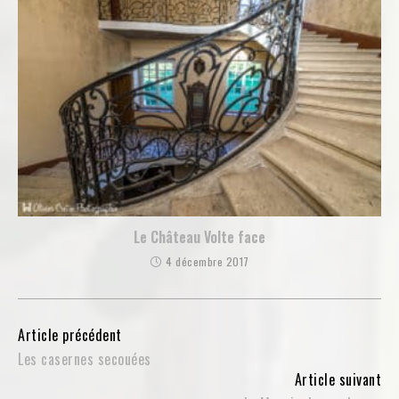
Le Château Volte face
4 décembre 2017
Lire
Article précédent
Les casernes secouées
la
Article suivant
suite