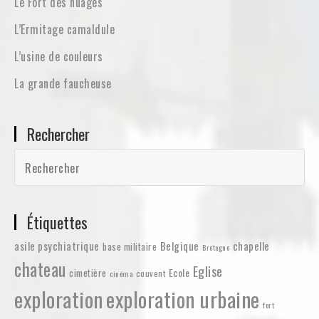
Le Fort des nuages
L’Ermitage camaldule
L’usine de couleurs
La grande faucheuse
Rechercher
Étiquettes
asile psychiatrique
Belgique
chapelle
base militaire
Bretagne
chateau
Eglise
Ecole
cimetière
couvent
cinéma
exploration
exploration urbaine
fort