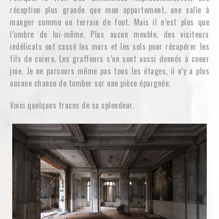
réception plus grande que mon appartement, une salle à
manger comme un terrain de foot. Mais il n’est plus que
l’ombre de lui-même. Plus aucun meuble. des visiteurs
indélicats ont cassé les murs et les sols pour récupérer les
fils de cuivre. Les graffeurs s’en sont aussi donnés à coeur
joie. Je ne parcours même pas tous les étages, il n’y a plus
aucune chance de tomber sur une pièce épargnée.
Voici quelques traces de sa splendeur.