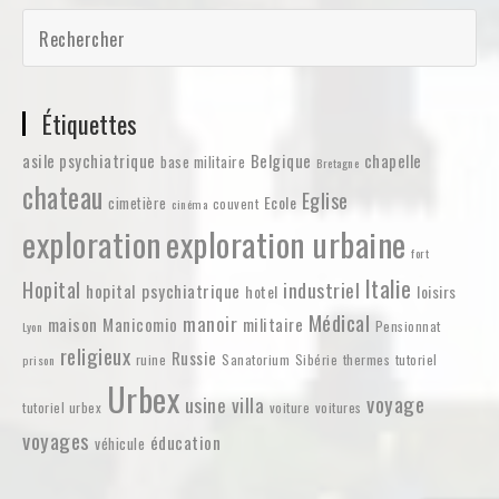
Étiquettes
asile psychiatrique
Belgique
chapelle
base militaire
Bretagne
chateau
Eglise
Ecole
cimetière
couvent
cinéma
exploration
exploration urbaine
fort
Italie
Hopital
industriel
hopital psychiatrique
hotel
loisirs
Médical
manoir
maison
Manicomio
militaire
Pensionnat
Lyon
religieux
Russie
ruine
Sanatorium
Sibérie
thermes
tutoriel
prison
Urbex
voyage
usine
villa
tutoriel urbex
voiture
voitures
voyages
éducation
véhicule